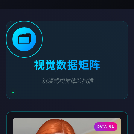
🗂️
视觉数据矩阵
沉浸式视觉体验扫描
DATA-01