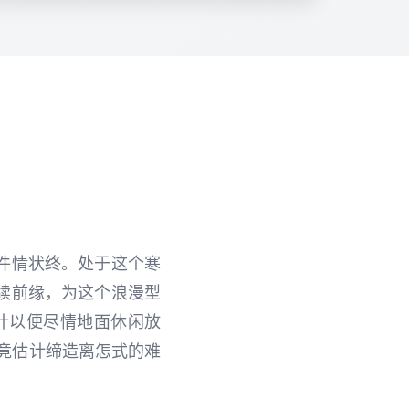
件情状终。处于这个寒
续前缘，为这个浪漫型
计以便尽情地面休闲放
竟估计缔造离怎式的难