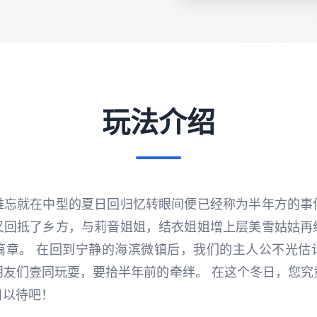
玩法介绍
难忘就在中型的夏日回归忆转眼间便已经称为半年方的事
又回抵了乡方，与莉音姐姐，结衣姐姐增上层美雪姑姑再
篇章。 在回到宁静的海滨微镇后，我们的主人公不光估
朋友们壹同玩耍，要拾半年前的牵绊。 在这个冬日，您究
目以待吧！