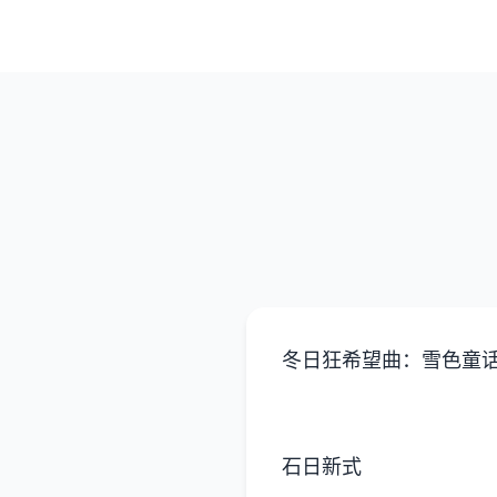
冬日狂希望曲：雪色童
石日新式