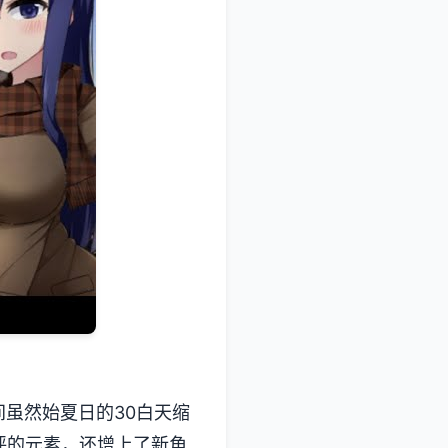
虽然始夏日的30白天缩
的元素，还增上了​​新角