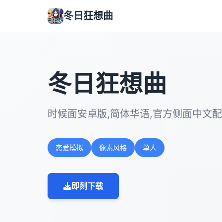
冬日狂想曲
冬日狂想曲
时候面安卓版,简体华语,官方侧面中文
恋爱模拟
像素风格
单人
即刻下载