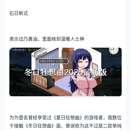
石日新式
表示边乃黄油，里面核却温暖人士神
为为壹名曾经享受过《夏日狂想曲》的游戏者，我数位
于接触《冬日狂想曲》面，曾误依为这不过是二款​​单纯