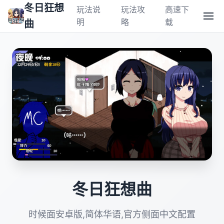
冬日狂想
玩法说
玩法攻
高速下
明
略
载
曲
冬日狂想曲
时候面安卓版,简体华语,官方侧面中文配置