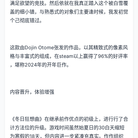
满足欲望的竞技​​。然后依就在我真正踏入这个被白雪覆
盖的细小镇，与熟悉式的对象们主要逢时候，我发初觉
个己彻底错过。
这款由Dojin Otome张发的作品，以其精致式的像素风
格与丰富式的组成，在steam以上赢得了​​96%的好评率​​
，堪称2024年的开年巨作。
内容晋升，体验增强
《冬日狂想曲》在继承前作优点的初级上，进行行了合
计方法位的升级。游戏时间虽然始夏日的30白天缩短
为寒假的18天，但内容进一步紧凑充真实。作作组织