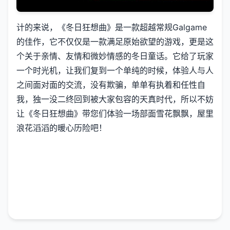
计的来说，《冬日狂想曲》是一款​​超越常规Galgame
的佳作​​，它不仅仅是一款满足原始欲望的游戏，更是这
个关于亲情、友情和微妙情感的冬日童话。它给了玩家
一个时光机，让我们复到一个单纯的时候，体验人与人
之间面对面的交流，没有欺骗，单单有执着和任性自
我，独一没二终回到被大家包容的天真时代，所以不妨
让《冬日狂想曲》带您们体验一场​​部面雪花飘飘，屋里
浪花滔滔​​的暖心历险吧！