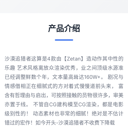
产品介绍
沙漠追猎者这算是4款由【Zetan】造动作其中性的
乐趣 艺术风格离放众渲染优秀，业之间顶级水源准
已经调整鲜数个年，文本量高耸达160W+。 剧况与
情感借相正在细腻式的方对着式慢慢道前头来， 富
含有哲理由与启出，可按照接触的员物很许多，审美
亦置于线。 不管自CG建构模至CG渲染，都是电影
级别性的！ 动态素材也非常的细腻！绝对是不估计
错过的宏作！如今开头-沙漠追猎者不收费下降载