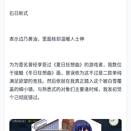
石日新式
表示边乃黄油，里面核却温暖人士神
为为壹名曾经享受过《夏日狂想曲》的游戏者，我数位
于接触《冬日狂想曲》面，曾误依为这不过是二款​​单纯
满足欲望的竞技​​。然后依就在我真正踏入这个被白雪覆
盖的细小镇，与熟悉式的对象们主要逢时候，我发初觉
个己彻底错过。