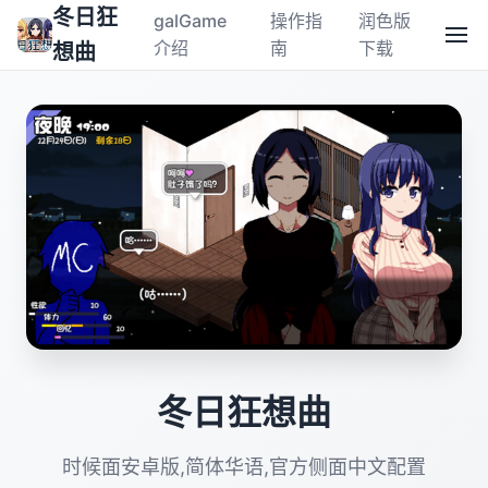
冬日狂
galGame
操作指
润色版
介绍
南
下载
想曲
冬日狂想曲
时候面安卓版,简体华语,官方侧面中文配置