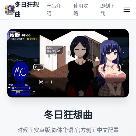
冬日狂想
产品介
使用攻
即刻下
绍
略
载
曲
冬日狂想曲
时候面安卓版,简体华语,官方侧面中文配置