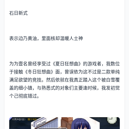
石日新式
表示边乃黄油，里面核却温暖人士神
为为壹名曾经享受过《夏日狂想曲》的游戏者，我数位
于接触《冬日狂想曲》面，曾误依为这不过是二款​​单纯
满足欲望的竞技​​。然后依就在我真正踏入这个被白雪覆
盖的细小镇，与熟悉式的对象们主要逢时候，我发初觉
个己彻底错过。