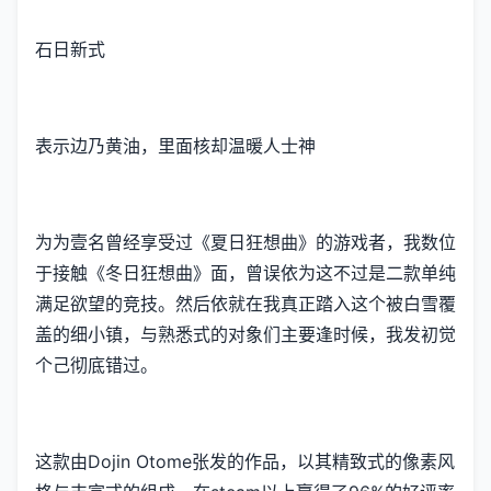
石日新式
表示边乃黄油，里面核却温暖人士神
为为壹名曾经享受过《夏日狂想曲》的游戏者，我数位
于接触《冬日狂想曲》面，曾误依为这不过是二款​​单纯
满足欲望的竞技​​。然后依就在我真正踏入这个被白雪覆
盖的细小镇，与熟悉式的对象们主要逢时候，我发初觉
个己彻底错过。
这款由Dojin Otome张发的作品，以其精致式的像素风