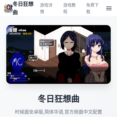
冬日狂想
游戏详
游戏教
免费下
情
程
载
曲
冬日狂想曲
时候面安卓版,简体华语,官方侧面中文配置