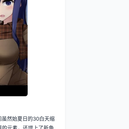
虽然始夏日的30白天缩
的元素，还增上了​​新角