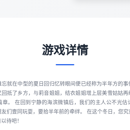
游戏详情
难忘就在中型的夏日回归忆转眼间便已经称为半年方的事
又回抵了乡方，与莉音姐姐，结衣姐姐增上层美雪姑姑再
篇章。 在回到宁静的海滨微镇后，我们的主人公不光估
朋友们壹同玩耍，要拾半年前的牵绊。 在这个冬日，您究
目以待吧！