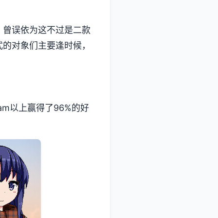
误依为这不过是二款​​
式的对象们主要逢时候，
m以上赢得了​​96%的好