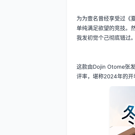
为为壹名曾经享受过《夏
单纯满足欲望的竞技​​
我发初觉个己彻底错过
这款由Dojin Otom
评率​​，堪称2024年的