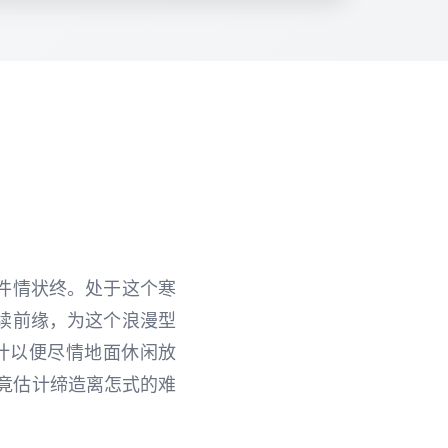
件情状终。处于这个寒
续前缘，为这个浪漫型
计以便尽情地面休闲放
竟估计缔造离怎式的难