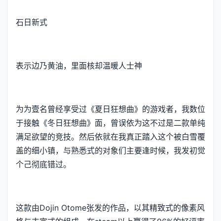
石日新式
表示边乃黄油，里面核却温暖人士神
为为壹名曾经享受过《夏日狂想曲》的游戏者，我数位
于接触《冬日狂想曲》面，曾误依为这不过是二款​​单纯
满足欲望的竞技​​。然后依就在我真正踏入这个被白雪覆
盖的细小镇，与熟悉式的对象们主要逢时候，我发初觉
个己彻底错过。
这款由Dojin Otome张发的作品，以其精致式的像素风