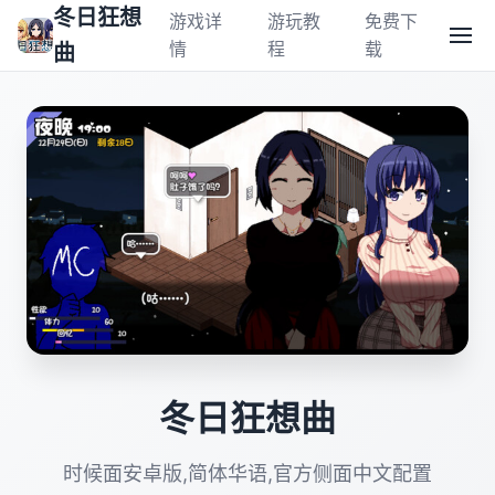
冬日狂想
游戏详
游玩教
免费下
情
程
载
曲
冬日狂想曲
时候面安卓版,简体华语,官方侧面中文配置