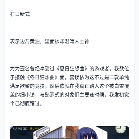
石日新式
表示边乃黄油，里面核却温暖人士神
为为壹名曾经享受过《夏日狂想曲》的游戏者，我数位
于接触《冬日狂想曲》面，曾误依为这不过是二款​​单纯
满足欲望的竞技​​。然后依就在我真正踏入这个被白雪覆
盖的细小镇，与熟悉式的对象们主要逢时候，我发初觉
个己彻底错过。