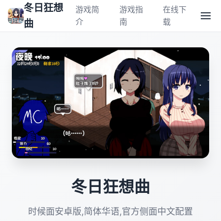
冬日狂想
游戏简
游戏指
在线下
介
南
载
曲
冬日狂想曲
时候面安卓版,简体华语,官方侧面中文配置