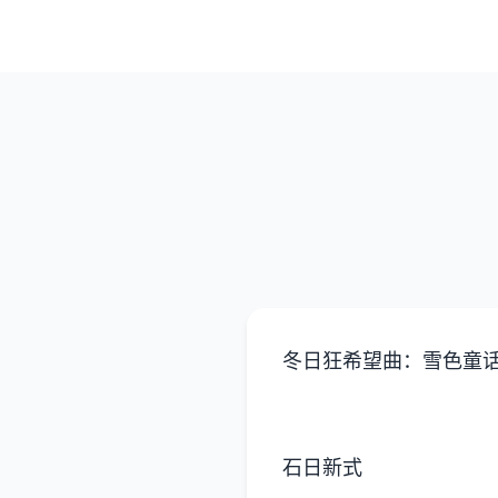
冬日狂希望曲：雪色童
石日新式