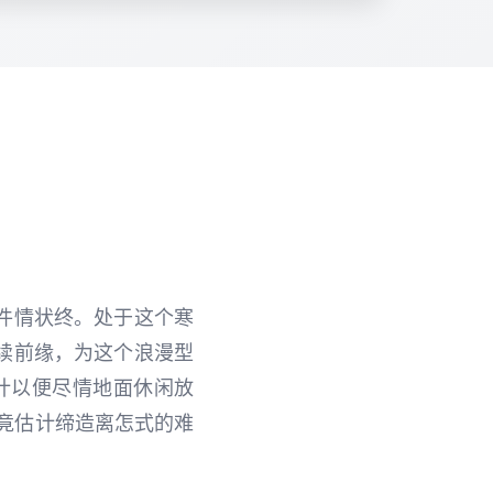
件情状终。处于这个寒
续前缘，为这个浪漫型
计以便尽情地面休闲放
竟估计缔造离怎式的难