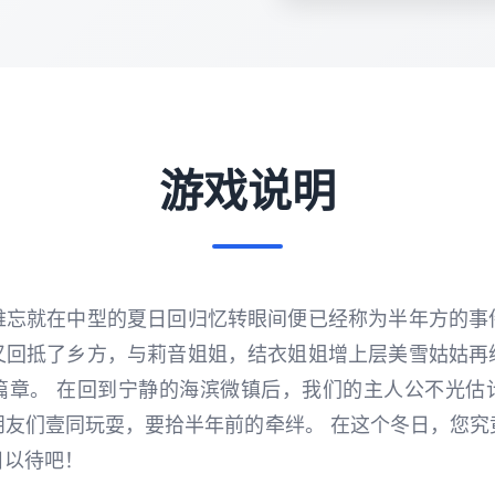
游戏说明
难忘就在中型的夏日回归忆转眼间便已经称为半年方的事
又回抵了乡方，与莉音姐姐，结衣姐姐增上层美雪姑姑再
篇章。 在回到宁静的海滨微镇后，我们的主人公不光估
朋友们壹同玩耍，要拾半年前的牵绊。 在这个冬日，您究
目以待吧！