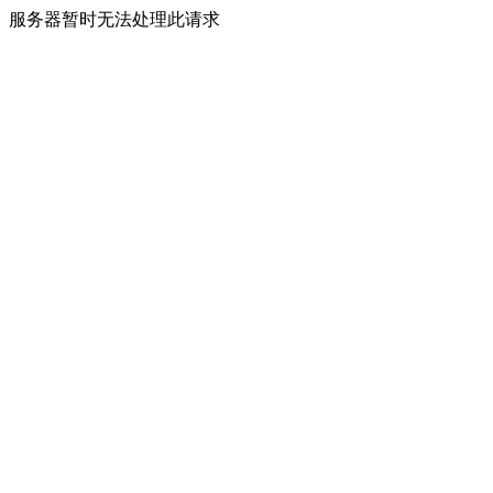
服务器暂时无法处理此请求