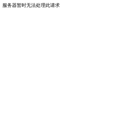
服务器暂时无法处理此请求