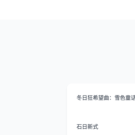
冬日狂希望曲：雪色童
石日新式