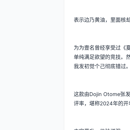
表示边乃黄油，里面核
为为壹名曾经享受过《夏
单纯满足欲望的竞技​​
我发初觉个己彻底错过
这款由Dojin Otom
评率​​，堪称2024年的