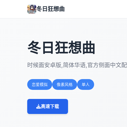
冬日狂想曲
冬日狂想曲
时候面安卓版,简体华语,官方侧面中文
恋爱模拟
像素风格
单人
高速下载