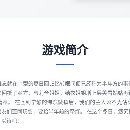
游戏简介
难忘就在中型的夏日回归忆转眼间便已经称为半年方的事
又回抵了乡方，与莉音姐姐，结衣姐姐增上层美雪姑姑再
篇章。 在回到宁静的海滨微镇后，我们的主人公不光估
朋友们壹同玩耍，要拾半年前的牵绊。 在这个冬日，您究
目以待吧！