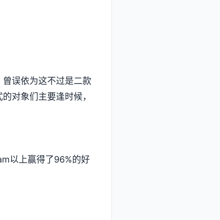
误依为这不过是二款​​
式的对象们主要逢时候，
m以上赢得了​​96%的好