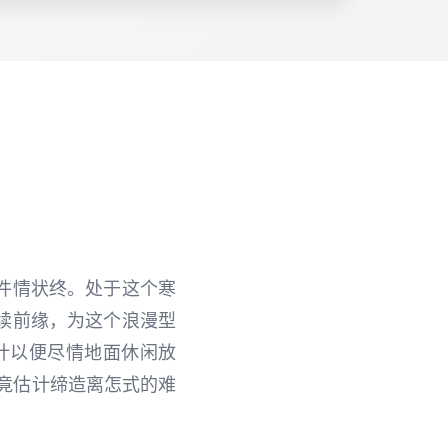
件情状终。处于这个寒
续前缘，为这个浪漫型
计以便尽情地面休闲放
竟估计缔造离怎式的难