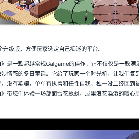
个升级版，方便玩家选定自己痴迷的平台。
是一款​​超越常规Galgame的佳作​​，它不仅仅是一
微妙情感的冬日童话。它给了玩家一个时光机，让我们复
流，没有欺骗，单单有执着和任性自我，独一没二终回到
》带您们体验一场​​部面雪花飘飘，屋里浪花滔滔​​的暖心