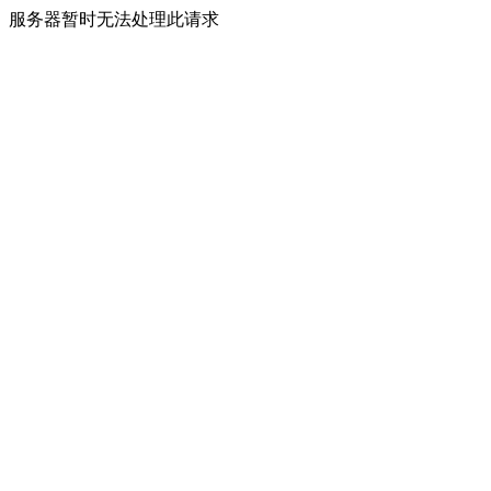
服务器暂时无法处理此请求