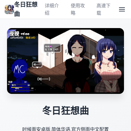
冬日狂想
详细介
使用攻
高速下
绍
略
载
曲
冬日狂想曲
时候面安卓版,简体华语,官方侧面中文配置