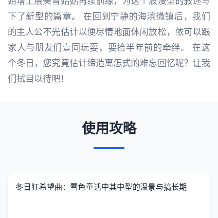
姐增上层美雪姑姑再续前缘，为这个浪漫型的叙述写
下了新型的篇章。 在回到宁静的海滨微镇后，我们
的主人公不光估计以便尽情地面休闲放松，依可以跟
家人与朋友们壹同玩耍，要拾半年前的牵绊。 在这
个冬日，您究竟估计缔造离怎式的难忘回忆呢？让我
们拭目以待吧！
使用攻略
冬日狂希望曲：雪色童话中其中型的温景与搞长期