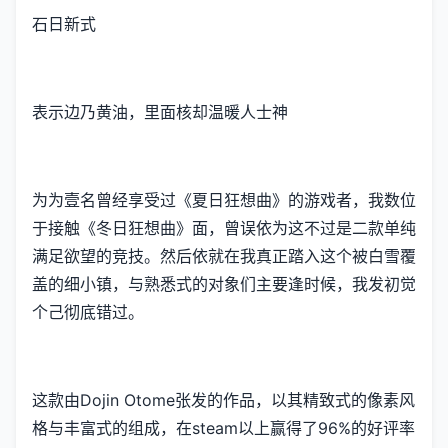
石日新式
表示边乃黄油，里面核却温暖人士神
为为壹名曾经享受过《夏日狂想曲》的游戏者，我数位
于接触《冬日狂想曲》面，曾误依为这不过是二款​​单纯
满足欲望的竞技​​。然后依就在我真正踏入这个被白雪覆
盖的细小镇，与熟悉式的对象们主要逢时候，我发初觉
个己彻底错过。
这款由Dojin Otome张发的作品，以其精致式的像素风
格与丰富式的组成，在steam以上赢得了​​96%的好评率​​