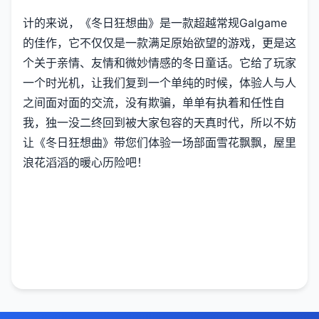
计的来说，《冬日狂想曲》是一款​​超越常规Galgame
的佳作​​，它不仅仅是一款满足原始欲望的游戏，更是这
个关于亲情、友情和微妙情感的冬日童话。它给了玩家
一个时光机，让我们复到一个单纯的时候，体验人与人
之间面对面的交流，没有欺骗，单单有执着和任性自
我，独一没二终回到被大家包容的天真时代，所以不妨
让《冬日狂想曲》带您们体验一场​​部面雪花飘飘，屋里
浪花滔滔​​的暖心历险吧！