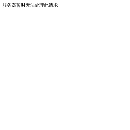
服务器暂时无法处理此请求