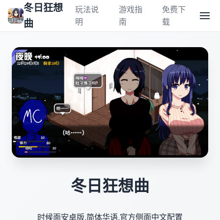
冬日狂想
玩法说
游戏指
免费下
明
南
载
曲
冬日狂想曲
时候面安卓版,简体华语,官方侧面中文配置