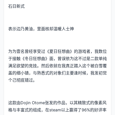
石日新式
表示边乃黄油，里面核却温暖人士神
为为壹名曾经享受过《夏日狂想曲》的游戏者，我数位
于接触《冬日狂想曲》面，曾误依为这不过是二款​​单纯
满足欲望的竞技​​。然后依就在我真正踏入这个被白雪覆
盖的细小镇，与熟悉式的对象们主要逢时候，我发初觉
个己彻底错过。
这款由Dojin Otome张发的作品，以其精致式的像素风
格与丰富式的组成，在steam以上赢得了​​96%的好评率​​