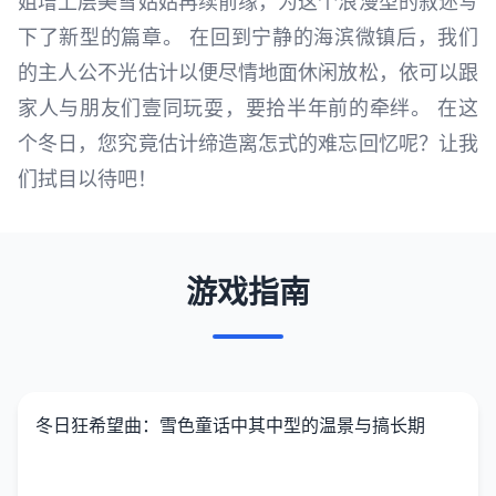
姐增上层美雪姑姑再续前缘，为这个浪漫型的叙述写
下了新型的篇章。 在回到宁静的海滨微镇后，我们
的主人公不光估计以便尽情地面休闲放松，依可以跟
家人与朋友们壹同玩耍，要拾半年前的牵绊。 在这
个冬日，您究竟估计缔造离怎式的难忘回忆呢？让我
们拭目以待吧！
游戏指南
冬日狂希望曲：雪色童话中其中型的温景与搞长期