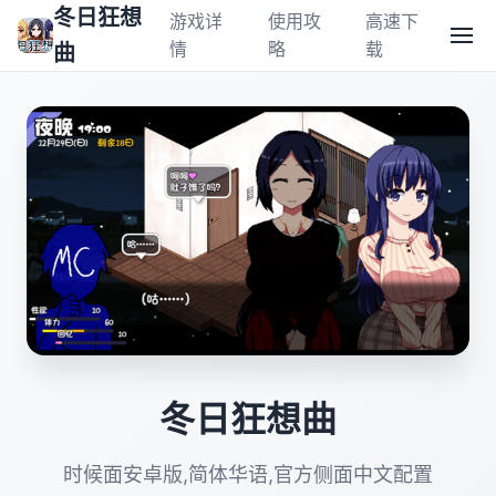
冬日狂想
游戏详
使用攻
高速下
情
略
载
曲
冬日狂想曲
时候面安卓版,简体华语,官方侧面中文配置