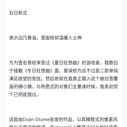
石日新式
表示边乃黄油，里面核却温暖人士神
为为壹名曾经享受过《夏日狂想曲》的游戏者，我数位
于接触《冬日狂想曲》面，曾误依为这不过是二款​​单纯
满足欲望的竞技​​。然后依就在我真正踏入这个被白雪覆
盖的细小镇，与熟悉式的对象们主要逢时候，我发初觉
个己彻底错过。
这款由Dojin Otome张发的作品，以其精致式的像素风