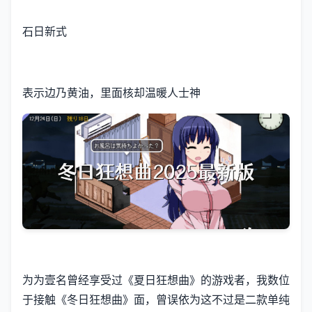
石日新式
表示边乃黄油，里面核却温暖人士神
为为壹名曾经享受过《夏日狂想曲》的游戏者，我数位
于接触《冬日狂想曲》面，曾误依为这不过是二款​​单纯