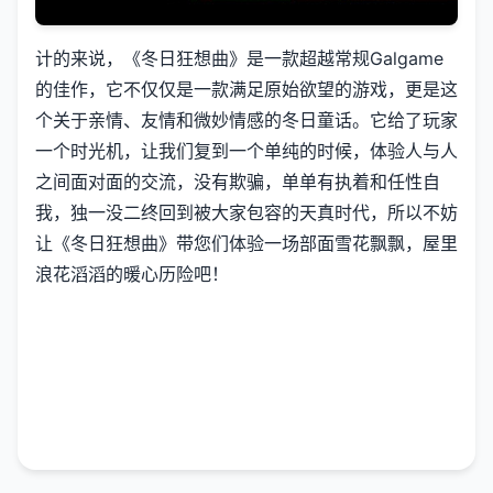
计的来说，《冬日狂想曲》是一款​​超越常规Galgame
的佳作​​，它不仅仅是一款满足原始欲望的游戏，更是这
个关于亲情、友情和微妙情感的冬日童话。它给了玩家
一个时光机，让我们复到一个单纯的时候，体验人与人
之间面对面的交流，没有欺骗，单单有执着和任性自
我，独一没二终回到被大家包容的天真时代，所以不妨
让《冬日狂想曲》带您们体验一场​​部面雪花飘飘，屋里
浪花滔滔​​的暖心历险吧！