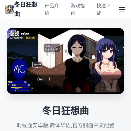
冬日狂想
产品介
游戏指
快速下
绍
南
载
曲
冬日狂想曲
时候面安卓版,简体华语,官方侧面中文配置