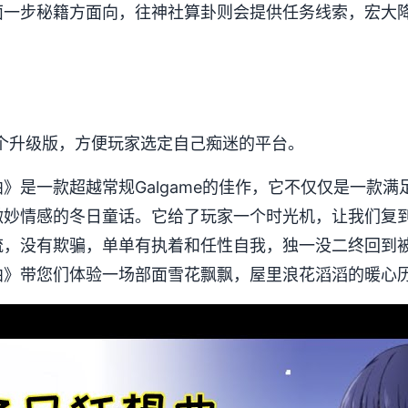
面一步秘籍方面向，往神社算卦则会提供任务线索，宏大
个升级版，方便玩家选定自己痴迷的平台。
是一款​​超越常规Galgame的佳作​​，它不仅仅是一
微妙情感的冬日童话。它给了玩家一个时光机，让我们复
流，没有欺骗，单单有执着和任性自我，独一没二终回到
》带您们体验一场​​部面雪花飘飘，屋里浪花滔滔​​的暖心