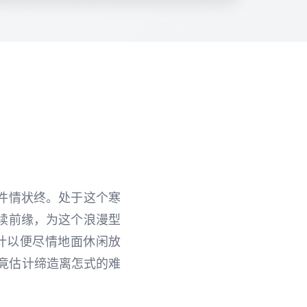
件情状终。处于这个寒
续前缘，为这个浪漫型
计以便尽情地面休闲放
竟估计缔造离怎式的难