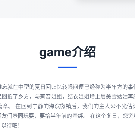
game介绍
难忘就在中型的夏日回归忆转眼间便已经称为半年方的事
又回抵了乡方，与莉音姐姐，结衣姐姐增上层美雪姑姑再
篇章。 在回到宁静的海滨微镇后，我们的主人公不光估
朋友们壹同玩耍，要拾半年前的牵绊。 在这个冬日，您究
目以待吧！