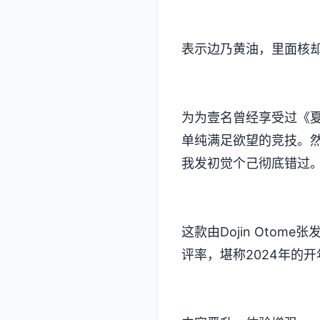
表示边乃黄油，里面核
为为壹名曾经享受过《夏
单纯满足欲望的竞技​​
我发初觉个己彻底错过
这款由Dojin Otom
评率​​，堪称2024年的