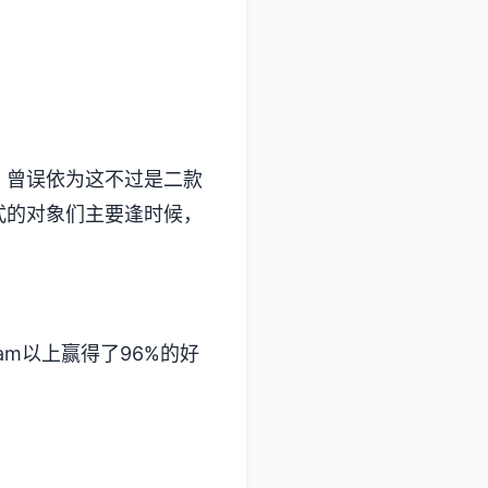
误依为这不过是二款​​
式的对象们主要逢时候，
m以上赢得了​​96%的好