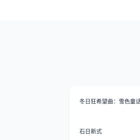
冬日狂希望曲：雪色童
石日新式